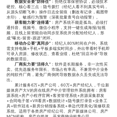
数据安全要“防得住”
：拒绝仅靠保密协议，必须技术
硬控。核心看三点：隐号拨打（经纪人看不到真实号码，
从源头切断飞单）操作日志全留痕（删改有记录，截图带
水印）、敏感行为预警（深夜批量查号自动报警）。
获客能力要“连得通”
：房产系统不能是孤岛。必须打
通抖音、视频号、微信小程序，支持一键生成海报/短视
频，且线上留资能自动同步至系统并分配给经纪人，形
成“曝光-留资-跟进”闭环。
移动办公要“真同步”
：经纪人80%时间在户外。系统
需支持电脑+手机+平板多端实时同步，外出带看时手机即
可录入房源、修改状态、查看业绩，杜绝“回店补录”导致
的数据滞后。
厂商实力要“活得久”
：软件是长期服务，非一次性买
卖。优先选服务年限长、市场占有率高、不兼营中介业务
的纯软件厂商，避免厂商倒闭导致数据永久丢失或无法导
出。
累计服务6万+房产公司，60万+房产经纪人，千位新
媒体房产大V的房在线房产中介管理软件系统拥有：房客
源系统+房产小程序官网+客资管理系统+房源采集群发
+合同电子签+VR看房+数据统计+隐号拨打录音+业务工
具+软件冠名+新房分销报备系统+单边代理美化/装修联卖
系统。适用于各类房产经纪公司、房产新媒体公司、房产
MCN机构，房产自媒体，开发商物业租售公司。