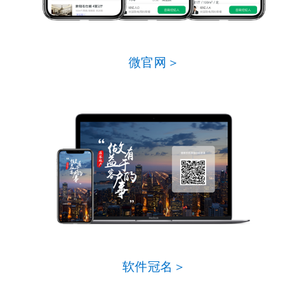
微官网＞
软件冠名＞