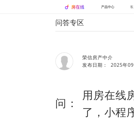
产品中心
客
问答专区
荣信房产中介
发布日期： 2025年09
用房在线
问：
了，小程