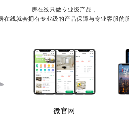
房在线只做专业级产品，
房在线就会拥有专业级的产品保障与专业客服的
微官网