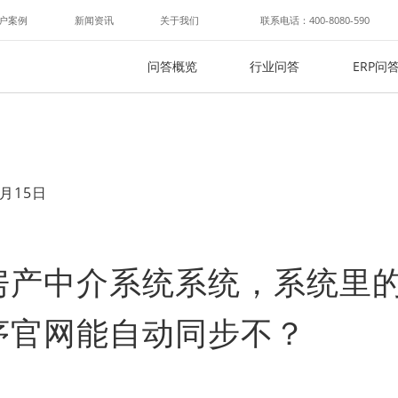
户案例
新闻资讯
关于我们
联系电话：400-8080-590
问答概览
行业问答
ERP问
月15日
房产中介系统系统，系统里
序官网能自动同步不？