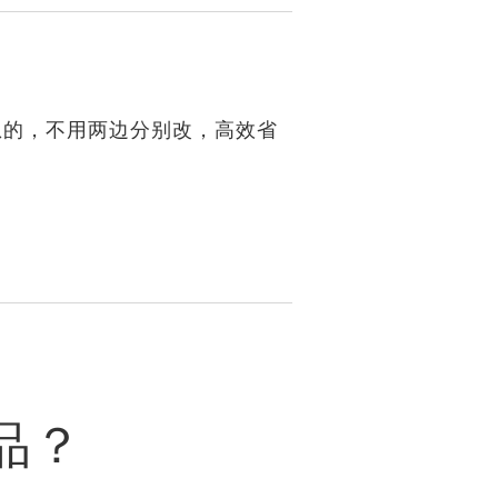
息的
，不用两边分别改，
高效省
品？