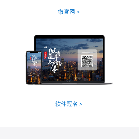
微官网＞
软件冠名＞