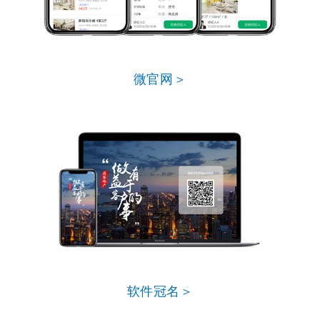
微官网＞
软件冠名＞