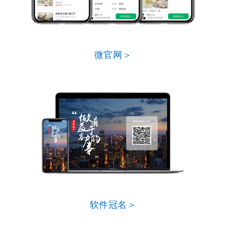
微官网＞
软件冠名＞