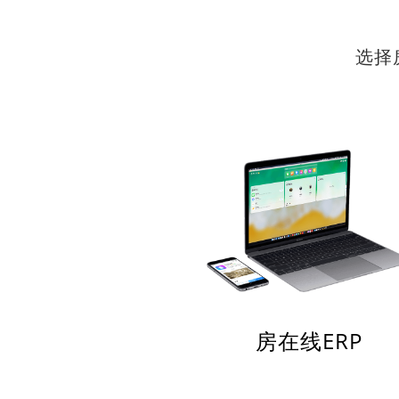
选择
房在线ERP