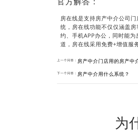
官方解答：
房在线是支持房产中介公司门
统，房在线功能不仅仅涵盖房
约、手机APP办公，同时能
道，房在线采用免费+增值服
房产中介门店用的房产中
上一个问答：
房产中介用什么系统？
下一个问答：
为