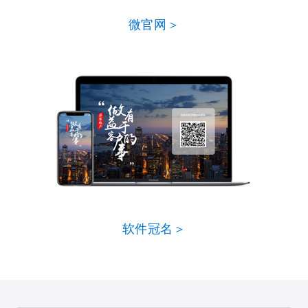
微官网＞
软件冠名＞