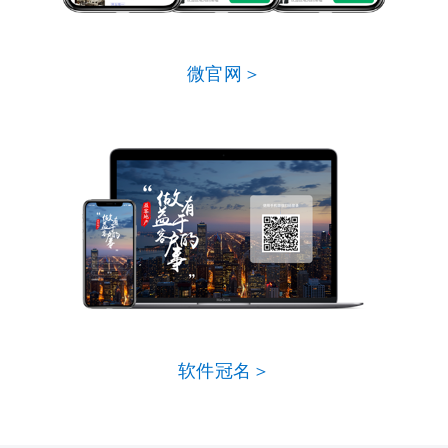
微官网＞
软件冠名＞