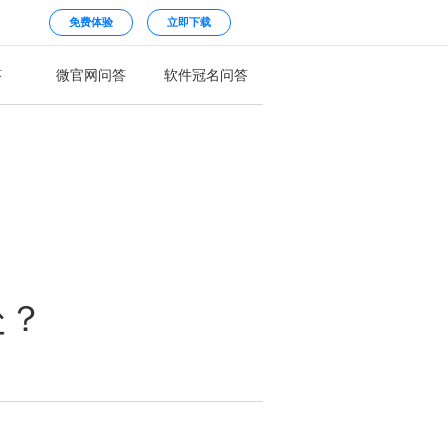
免费体验
立即下载
答
微官网问答
软件冠名问答
处？