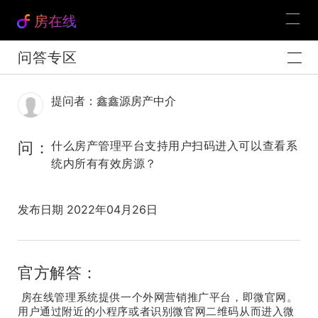
房在线
问答专区
提问者：鑫鑫源房产中介
问：
什么房产管理平台支持用户扫码进入可以查看系
统内所有有效房源？
发布日期 2022年04月26日
官方解答：
房在线管理系统提供一个外网营销推广平台，即微官网。
用户通过附近的小程序或者识别微官网二维码从而进入微