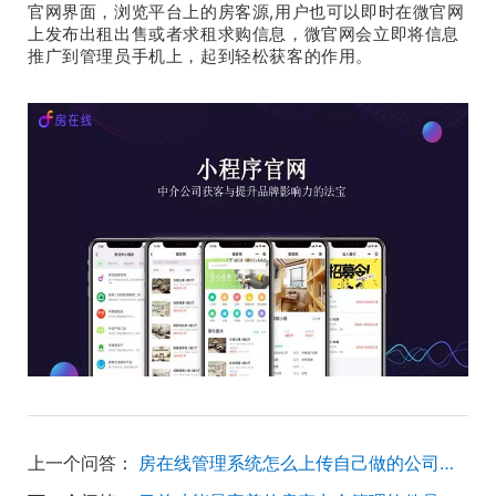
官网界面，浏览平台上的房客源,用户也可以即时在微官网
上发布出租出售或者求租求购信息，微官网会立即将信息
推广到管理员手机上，起到轻松获客的作用。
上一个问答：
房在线管理系统怎么上传自己做的公司水印？格式有什么要求吗？