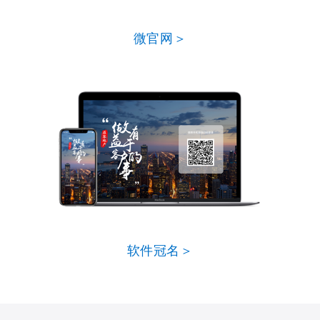
微官网＞
软件冠名＞