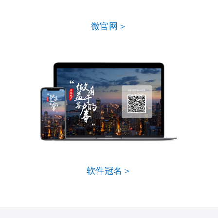
微官网＞
软件冠名＞