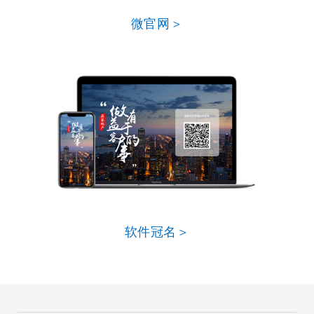
微官网＞
软件冠名＞