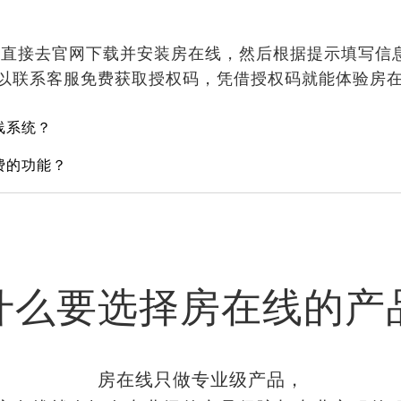
直接去官网下载并安装房在线，然后根据提示填写信
以联系客服免费获取授权码，凭借授权码就能体验房
线系统？
费的功能？
什么要选择房在线的产
房在线只做专业级产品，