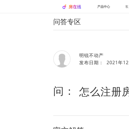
产品中心
客
问答专区
明锐不动产
发布日期： 2021年12
问：
怎么注册