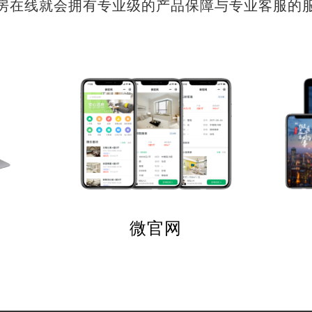
房在线就会拥有专业级的产品保障与专业客服的
微官网