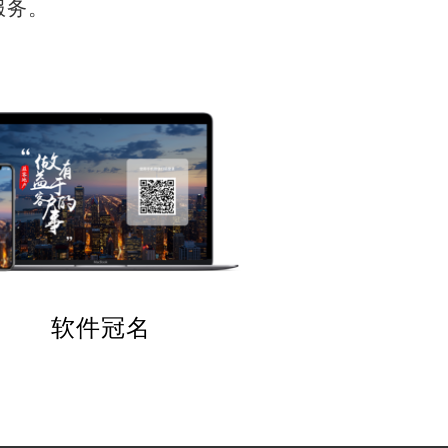
服务。
软件冠名