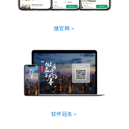
微官网＞
软件冠名＞