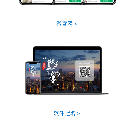
微官网＞
软件冠名＞