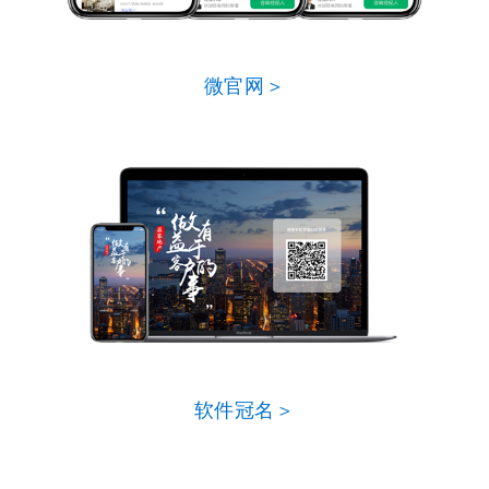
微官网＞
软件冠名＞