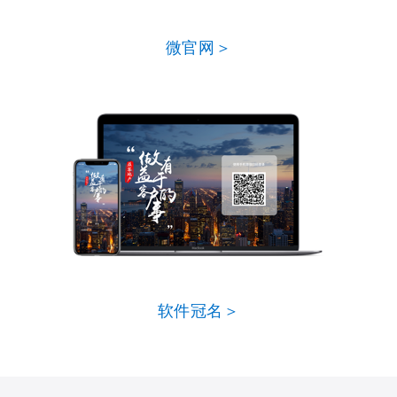
微官网＞
软件冠名＞