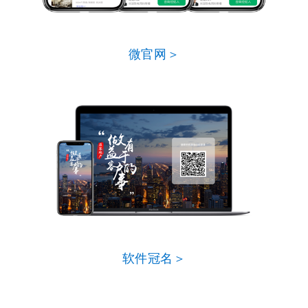
微官网＞
软件冠名＞