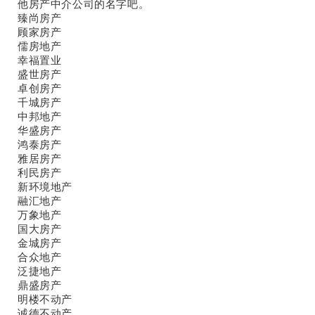
他房产中介公司的名字吧。
臻尚房产
顾家房产
儒房地产
幸福置业
盛世房产
卓创房产
千城房产
中邦地产
华盛房产
鸿泰房产
雅居房产
利民房产
新环境地产
融汇地产
万象地产
国大房产
金城房产
合众地产
泛捷地产
鼎盛房产
明楼不动产
诚德不动产