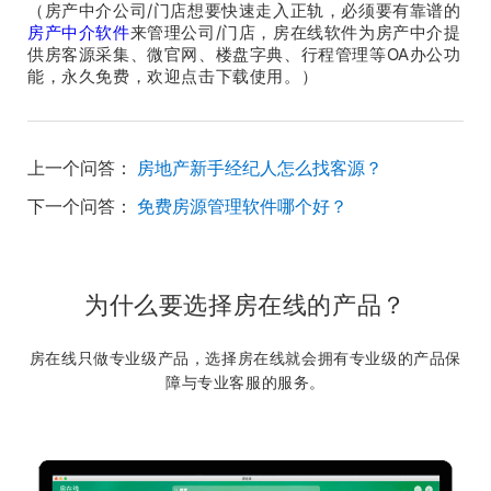
（房产中介公司/门店想要快速走入正轨，必须要有靠谱的
房产中介软件
来管理公司/门店，房在线软件为房产中介提
供房客源采集、微官网、楼盘字典、行程管理等OA办公功
能，永久免费，欢迎点击下载使用。）
上一个问答：
房地产新手经纪人怎么找客源？
下一个问答：
免费房源管理软件哪个好？
为什么要选择房在线的产品？
房在线只做专业级产品，选择房在线就会拥有专业级的产品保
障与专业客服的服务。