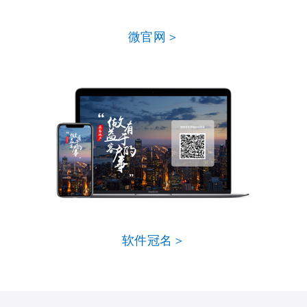
微官网＞
软件冠名＞