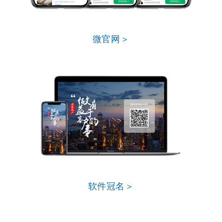
微官网＞
软件冠名＞