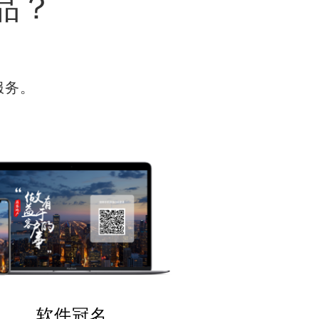
品？
服务。
软件冠名