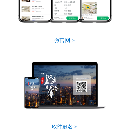
微官网＞
软件冠名＞