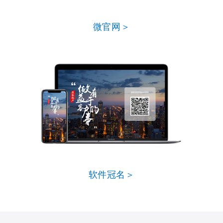
微官网＞
软件冠名＞