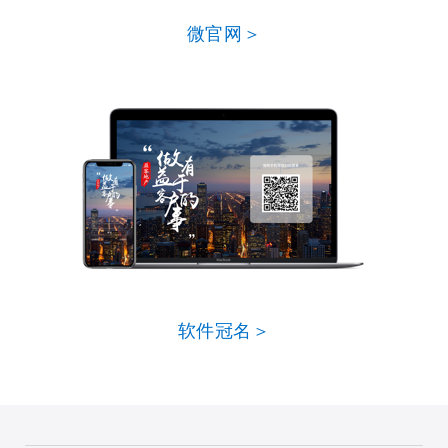
微官网＞
软件冠名＞