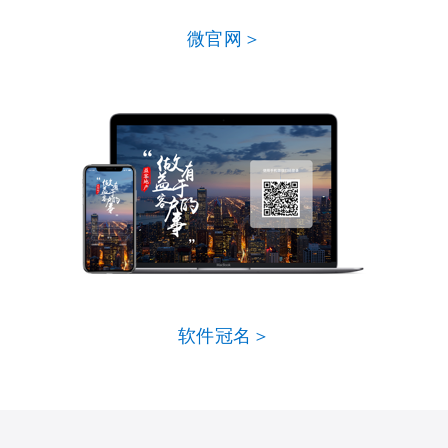
微官网＞
软件冠名＞