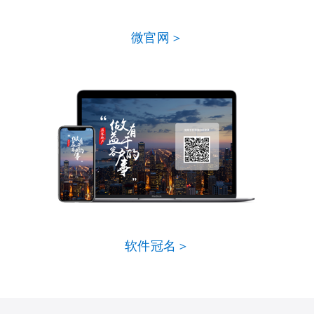
微官网＞
软件冠名＞