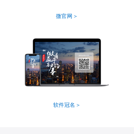
微官网＞
软件冠名＞