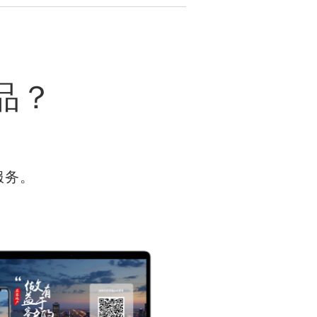
品？
服务。