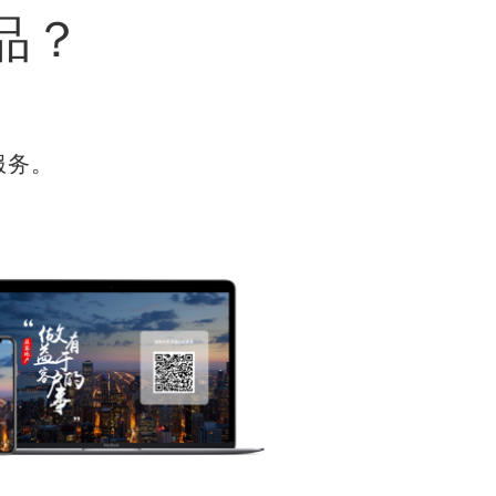
品？
服务。