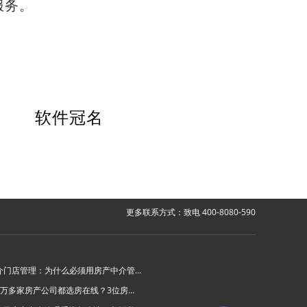
服务。
软件冠名
更多联系方式：致电 400-8080-590
房产中介门店管理：为什么必须用房产中介管理系统？
为什么6万多家房产公司都选房在线？3位房产中介老板的真实心声