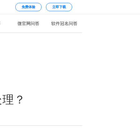
免费体验
立即下载
答
微官网问答
软件冠名问答
处理？