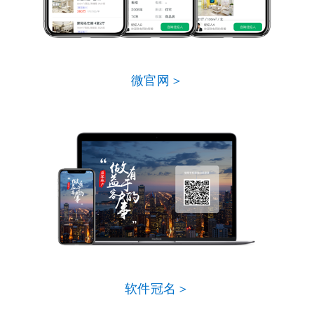
微官网＞
软件冠名＞