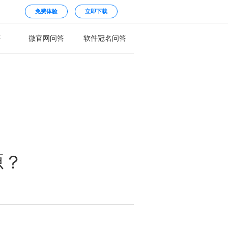
免费体验
立即下载
答
微官网问答
软件冠名问答
源？