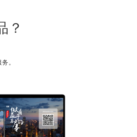
品？
服务。