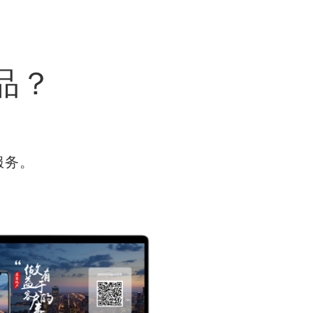
品？
服务。