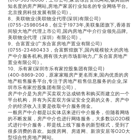
知名度的房产网站,房地产家居行业知名的专业网络平台,
北京搜房科技发展有限公司) 。
8、美联物业(美联物业代理(深圳)有限公司)
(0755-25980548，创立于1973年,美联集团旗下,香港首
间较大地产代理上市公司,国内房地产中介行业领先品牌,
美联物业代理（深圳）有限公司) 。
9、合富置业(广东合富房地产置业有限公司)
(0755-23480433，合富辉煌旗下,国内规模较大的房地
产中介服务机构,拥有强大的市场影响力,广东合富房地产
置业有限公司) 。
10、乐有家(深圳市乐有家控股集团有限公司)
(400-8869-200，原家家顺房产更名而来,国内优质的房
地产租售服务平台,专注于房地产租售信息服务的企业,深
圳市乐有家控股集团有限公司) 。
房产中介是为房产买卖双方达成销售和购买而建立的一个
平台机构，并有为买卖双方保证安全交易的义务。房产中
介的经济收入主要是收取中介服务佣金。
一般房产中介都是以实体店来进行中介服务，但随着网络
的不断发展，房产中介也进行网络服务，大多数以O2O模
式进行中介服务，即是线上线下服务的新型模式，受到了
很多消费的喜欢。如搜房网、房道网、新浪安居等O2O大
型综合性房地产网站。