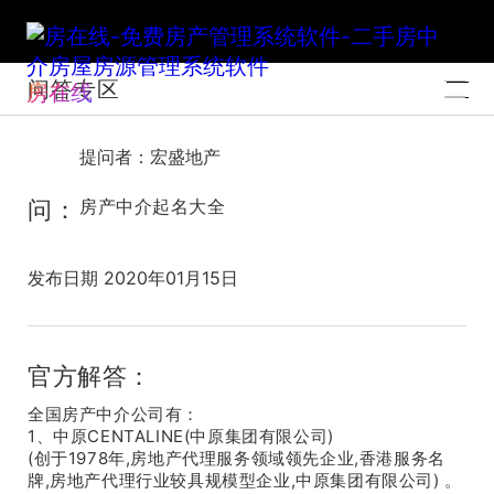
问答专区
房在线
提问者：宏盛地产
问：
房产中介起名大全
发布日期 2020年01月15日
官方解答：
全国房产中介公司有：
1、中原CENTALINE(中原集团有限公司)
(创于1978年,房地产代理服务领域领先企业,香港服务名
牌,房地产代理行业较具规模型企业,中原集团有限公司) 。