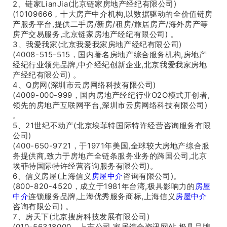
2、链家LianJia(北京链家房地产经纪有限公司)
(10109666，十大房产中介机构,以数据驱动的全价值链房
产服务平台,提供二手房/新房/租房/旅居房产/海外房产等
房产交易服务,北京链家房地产经纪有限公司) 。
3、我爱我家(北京我爱我家房地产经纪有限公司)
(4008-515-515，国内著名房地产综合服务机构,房地产
经纪行业领先品牌,中介经纪创新企业,北京我爱我家房地
产经纪有限公司) 。
4、Q房网(深圳市云房网络科技有限公司)
(4009-000-999，国内房地产经纪行业O2O模式开创者,
领先的房地产互联网平台,深圳市云房网络科技有限公司)
。
5、21世纪不动产(北京埃菲特国际特许经营咨询服务有限
公司)
(400-650-9721，于1971年美国,全球较大房地产综合服
务提供商,致力于房地产全链条服务业务的跨国公司,北京
埃菲特国际特许经营咨询服务有限公司)。
6、信义房屋(上海信义
房屋中介
咨询有限公司)。
(800-820-4520，成立于1981年台湾,极具影响力的
房屋
中介
连锁服务品牌,上海优秀服务商标,上海信义
房屋中介
咨询有限公司) 。
7、房天下(北京搜房科技发展有限公司)
(010-56318000，上市公司,家居综合资讯网站,极具品牌