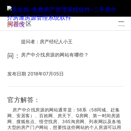
问答专区
房在线
提问者：房产经纪人小王
问：
房产中介找房源的网站有哪些？
发布日期 2018年07月05日
官方解答：
房产中介找房源的网站通常是：58系（58同城、赶集
网、安居客）、百姓网、房天下、Q房网、第一时间房源
网、搜狐焦点、悟空找房、365淘房网、列表网以及各地
大型的房产门户网站，想要找这些网站的个人房源可以用