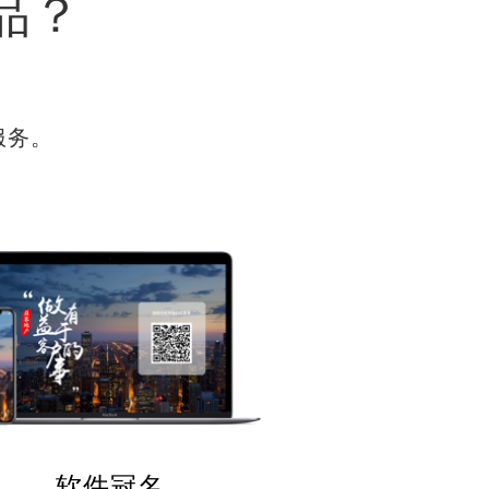
品？
服务。
软件冠名