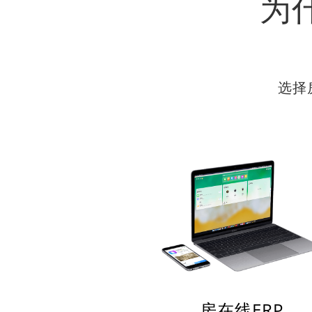
为
选择
房在线ERP