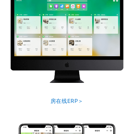
房在线ERP＞