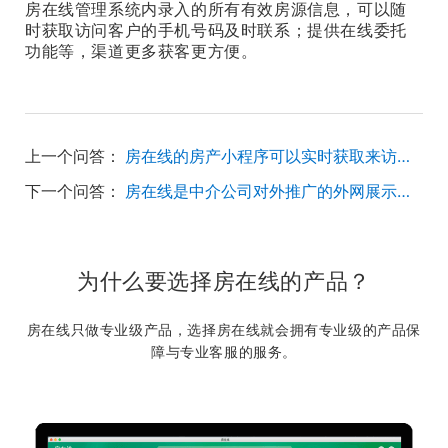
房在线管理系统内录入的所有有效房源信息，可以随
时获取访问客户的手机号码及时联系；提供在线委托
功能等，渠道更多获客更方便。
上一个问答：
房在线的房产小程序可以实时获取来访客户电话吗？
下一个问答：
房在线是中介公司对外推广的外网展示系统吗？
为什么要选择房在线的产品？
房在线只做专业级产品，选择房在线就会拥有专业级的产品保
障与专业客服的服务。