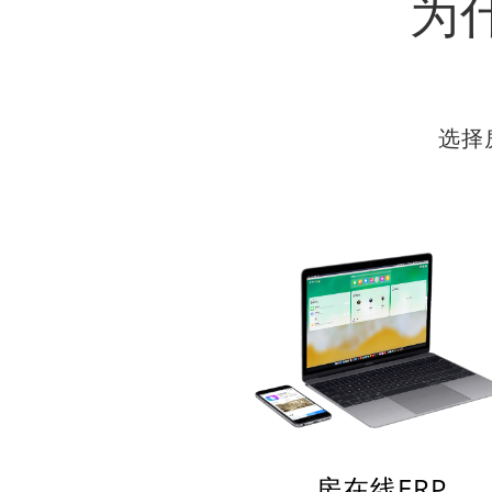
为
选择
房在线ERP