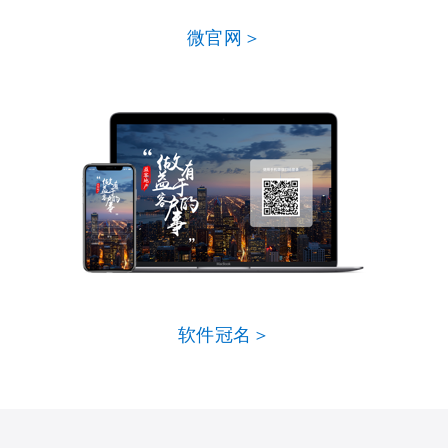
微官网＞
软件冠名＞