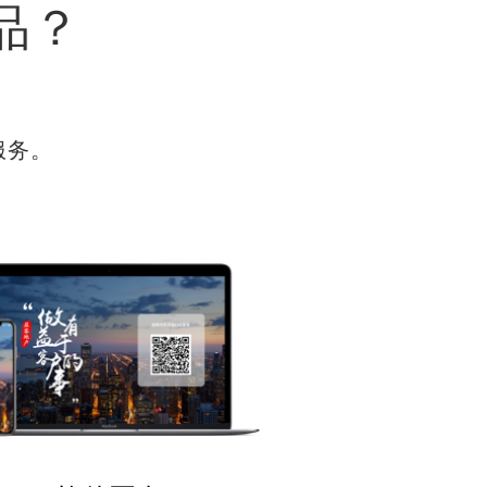
品？
服务。