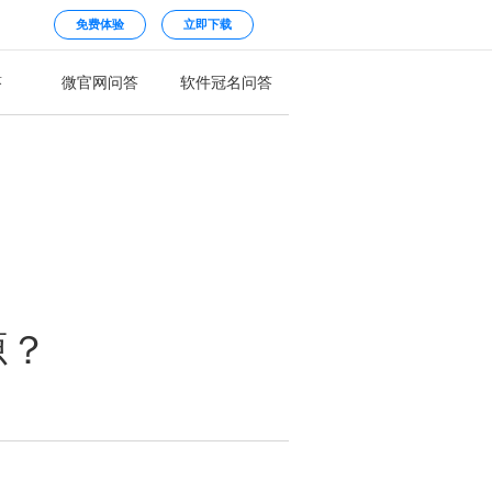
免费体验
立即下载
答
微官网问答
软件冠名问答
源？