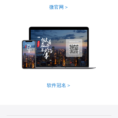
微官网＞
软件冠名＞