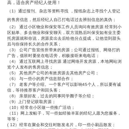
高，适合房产经纪人使用！
（1）通过报刊、杂志等资料寻找 ，报纸杂志上寻找个人登记
的售房信息，然后经纪人自己打电话过去辨别信息的真伪；
（2） 通过小区物业和保安等工作人员询问有效房源 经常到小
区贴单、多去物业和保安聊天，双方混熟后叫保安如有业主委
托房源就和你说，房源卖出去后给他分点提成，让他尝到甜头
后与你保持长久的合作关系；
（3） 公司广告宣传所带来的房源；公司通过报纸、网络打的
广告，值班时要坐在电话旁，积极接听来电电话；
（4） 通过互联网上寻找房源 通过网络开发房源，本地网站浏
览个人发布的售房信息；
（5） 其他房产公司的有效房源去其他房产公司；
（6） 与一些小的房产信息部合作；
（7） 老客户等介绍。一个客户可以影响45个人，所以要有诚
信，等待推荐客户和回头客；
（8） 亲朋好友，过去的同事同学圈子等介绍；
（9）上门登记获取房源；
（10）经常在小区做一些推广活动；
（11）网上发帖子，写一些如经验丰富的经纪人愿为您服务，
等等；
( 12）经常在聚会和交往时散发名片，印一些小刷品散发；