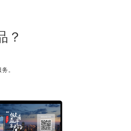
品？
服务。