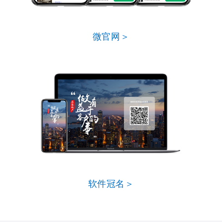
微官网＞
软件冠名＞