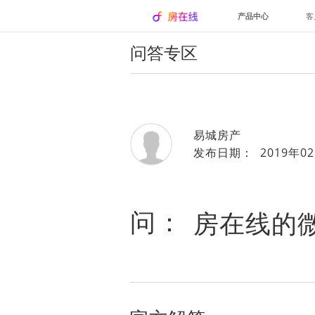
产品中心
客
问答专区
易城房产
发布日期： 2019年02
问：
房在线的