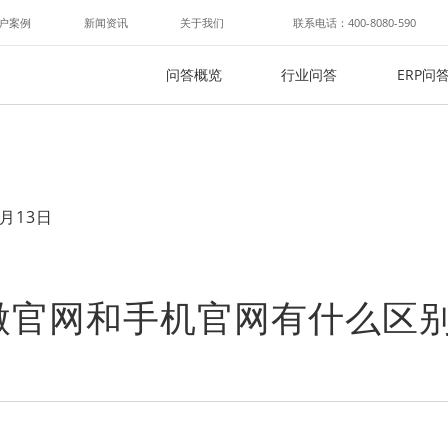
户案例
新闻资讯
关于我们
联系电话：400-8080-590
问答概览
行业问答
ERP问
月13日
微官网和手机官网有什么区