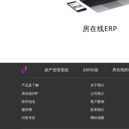
房在线ERP
房在线的
房产管理系统
ERP问答
产品及了解
关于我们
房在线ERP
公司简介
软件冠名
客户案例
微官网
联系我们
问答专区
网站地图