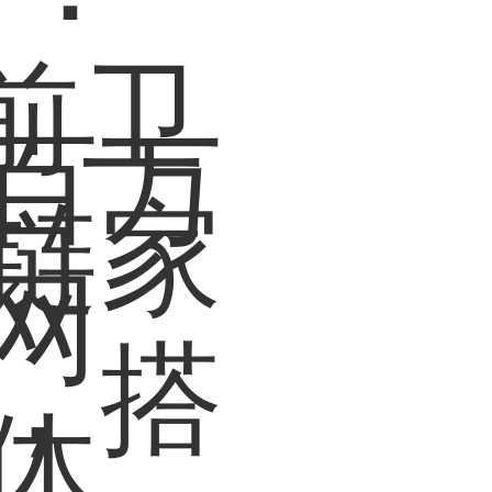
前卫
百万
链家
网
，搭
体