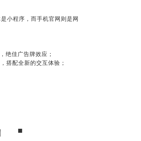
体是小程序，而手机官网则是网
网，绝佳广告牌效应；
适，搭配全新的交互体验；
势：